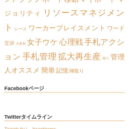
リソースマネジメン
ジョリティ
ト
ワーカープレイスメント
ワード
レース
心理戦
手札アクシ
女子ウケ
交渉
大喜利
拡大再生産
手札管理
ョン
管理
競り
簡単
人オススメ
記憶
陣取り
Facebookページ
Twitterタイムライン