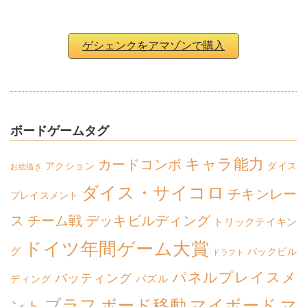
ゲシェンクをアマゾンで購入
ボードゲームタグ
キャラ能力
カードコンボ
アクション
ダイス
お絵描き
ダイス・サイコロ
チキンレー
プレイスメント
ス
チーム戦
デッキビルディング
トリックテイキン
ドイツ年間ゲーム大賞
グ
バックビル
ドラフト
パネルプレイスメ
バッティング
パズル
ディング
ボード移動
マイボード
ブラフ
マ
ント