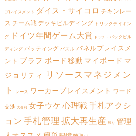
ダイス・サイコロ
チキンレー
プレイスメント
ス
チーム戦
デッキビルディング
トリックテイキン
ドイツ年間ゲーム大賞
グ
バックビル
ドラフト
パネルプレイスメ
バッティング
パズル
ディング
ボード移動
マイボード
ブラフ
マ
ント
リソースマネジメン
ジョリティ
ト
ワーカープレイスメント
ワード
レース
心理戦
手札アクシ
女子ウケ
交渉
大喜利
拡大再生産
手札管理
ョン
管理
競り
簡単
人オススメ
記憶