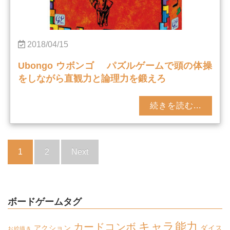
2018/04/15
Ubongo ウボンゴ パズルゲームで頭の体操
をしながら直観力と論理力を鍛えろ
続きを読む...
1
2
Next
ボードゲームタグ
キャラ能力
カードコンボ
アクション
ダイス
お絵描き