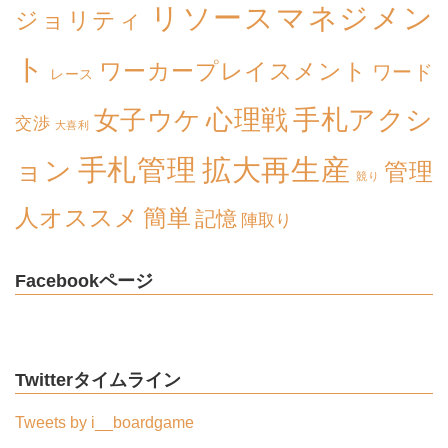
リソースマネジメン
ジョリティ
ト
ワーカープレイスメント
ワード
レース
心理戦
手札アクシ
女子ウケ
交渉
大喜利
拡大再生産
手札管理
ョン
管理
競り
簡単
人オススメ
記憶
陣取り
Facebookページ
Twitterタイムライン
Tweets by i__boardgame