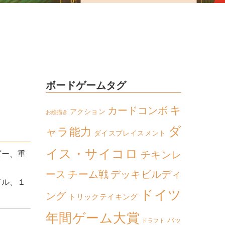
ボードゲームタグ
キ
カードコンボ
アクション
お絵描き
ダ
ャラ能力
ダイスプレイスメント
イス・サイコロ
チキンレ
ビー、重
ース
チーム戦
デッキビルディ
ドル、１
ドイツ
ング
トリックテイキング
年間ゲーム大賞
バッ
ドラフト