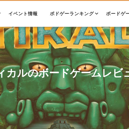
イベント情報
ボドゲーランキング
ボードゲ
ル
ランキングについて
パーティ系ランキング
ライト系ランキング
ミドル系ランキング
ヘビー系ランキング
協力系ランキング
正体隠匿系ランキング
モノポリー
モノポリー
ィカルのボードゲームレビ