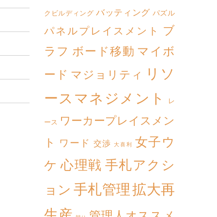
バッティング
パズル
クビルディング
ブ
パネルプレイスメント
ボード移動
マイボ
ラフ
リソ
ード
マジョリティ
ースマネジメント
レ
ワーカープレイスメン
ース
女子ウ
ト
ワード
交渉
大喜利
心理戦
手札アクシ
ケ
拡大再
手札管理
ョン
生産
管理人オススメ