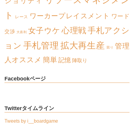
ジョリティ
ト
ワーカープレイスメント
ワード
レース
心理戦
手札アクシ
女子ウケ
交渉
大喜利
拡大再生産
手札管理
ョン
管理
競り
簡単
人オススメ
記憶
陣取り
Facebookページ
Twitterタイムライン
Tweets by i__boardgame