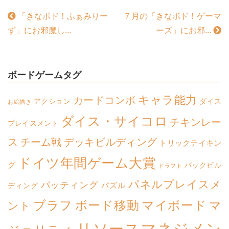
「きなボド！ふぁみりー
７月の「きなボド！ゲーマ
ず」にお邪魔し...
ーズ」にお邪...
ボードゲームタグ
キャラ能力
カードコンボ
アクション
ダイス
お絵描き
ダイス・サイコロ
チキンレー
プレイスメント
ス
チーム戦
デッキビルディング
トリックテイキン
ドイツ年間ゲーム大賞
グ
バックビル
ドラフト
パネルプレイスメ
バッティング
パズル
ディング
ボード移動
マイボード
ブラフ
マ
ント
リソースマネジメン