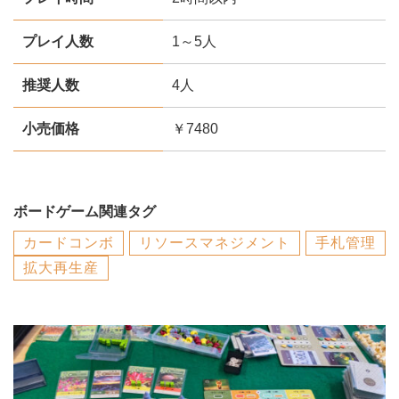
プレイ人数
1～5人
推奨人数
4人
小売価格
￥7480
ボードゲーム関連タグ
カードコンボ
リソースマネジメント
手札管理
拡大再生産