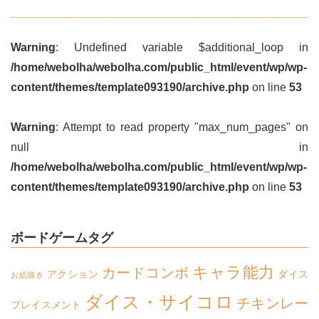
Warning
: Undefined variable $additional_loop in
/home/webolha/webolha.com/public_html/event/wp/wp-
content/themes/template093190/archive.php
on line
53
Warning
: Attempt to read property "max_num_pages" on
null in
/home/webolha/webolha.com/public_html/event/wp/wp-
content/themes/template093190/archive.php
on line
53
ボードゲームタグ
キャラ能力
カードコンボ
アクション
ダイス
お絵描き
ダイス・サイコロ
チキンレー
プレイスメント