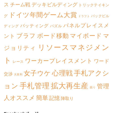
ス
チーム戦
デッキビルディング
トリックテイキン
ドイツ年間ゲーム大賞
グ
バックビル
ドラフト
パネルプレイスメ
バッティング
パズル
ディング
ボード移動
マイボード
ブラフ
マ
ント
リソースマネジメン
ジョリティ
ト
ワーカープレイスメント
ワード
レース
心理戦
手札アクシ
女子ウケ
交渉
大喜利
拡大再生産
手札管理
ョン
管理
競り
簡単
人オススメ
記憶
陣取り