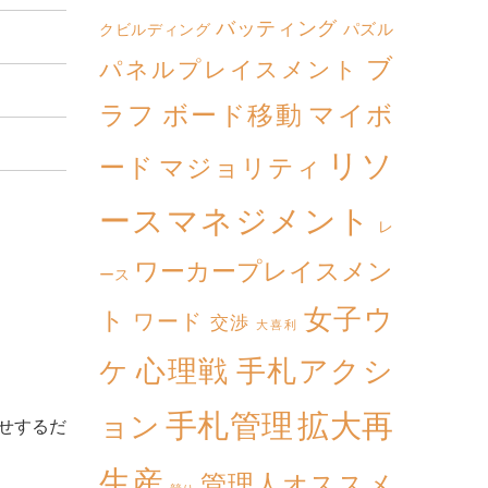
バッティング
パズル
クビルディング
ブ
パネルプレイスメント
ボード移動
マイボ
ラフ
リソ
ード
マジョリティ
ースマネジメント
レ
ワーカープレイスメン
ース
女子ウ
ト
ワード
交渉
大喜利
心理戦
手札アクシ
ケ
拡大再
手札管理
ョン
せするだ
生産
管理人オススメ