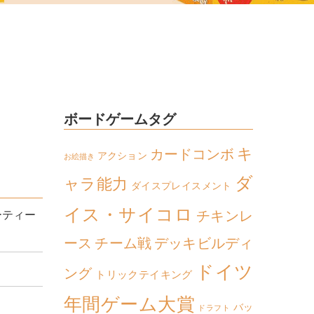
ボードゲームタグ
キ
カードコンボ
アクション
お絵描き
ダ
ャラ能力
ダイスプレイスメント
イス・サイコロ
チキンレ
ーティー
ース
チーム戦
デッキビルディ
ドイツ
ング
トリックテイキング
年間ゲーム大賞
バッ
ドラフト