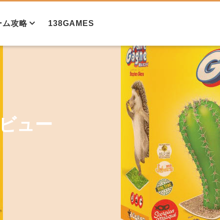
ーム攻略
138GAMES
攻略法①
攻略法②
ビュー