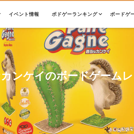
イベント情報
ボドゲーランキング
ボードゲ
ル
ランキングについて
パーティ系ランキング
ライト系ランキング
ミドル系ランキング
ヘビー系ランキング
協力系ランキング
正体隠匿系ランキング
モノポリー
モノポリー
なカンケイのボードゲームレ